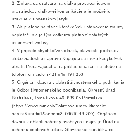
Zmluva sa uzatvára na diaľku prostredníctvom
prostriedkov diaľkovej komunikácie a je možné ju
uzavrieť v slovenskom jazyku.
Ak je alebo sa stane ktorékoľvek ustanovenie zmluvy
neplatné, nie je tým dotknutá platnosť ostatných
ustanovení zmluvy.
V prípade akýchkoľvek otázok, sťažností, podnetov
alebo žiadostí o nápravu Kupujúci sa môže kedykoľvek
obrátiť Predávajúceho, napríklad emailom na alebo na
telefónnom čísle +421 949 191 253.
Orgánom dozoru v oblasti živnostenského podnikania
je Odbor živnostenského podnikania, Okresný úrad
Bratislava, Tomášikova 46, 832 05 Bratislava
(https://www.minv.sk/?okresne-urady-klientske-
centra&urad=1&odbor=3, 09610 46 200). Orgánom
dozoru v oblasti ochrany osobných údajov je Úrad na
ochranu osobných údajov Slovenskej republiky, so