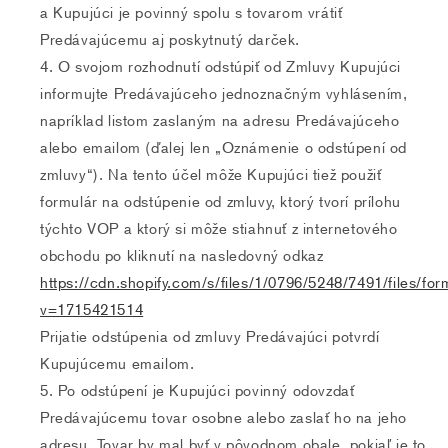
a Kupujúci je povinný spolu s tovarom vrátiť
Predávajúcemu aj poskytnutý darček.
O svojom rozhodnutí odstúpiť od Zmluvy Kupujúci
informujte Predávajúceho jednoznačným vyhlásením,
napríklad listom zaslaným na adresu Predávajúceho
alebo emailom (ďalej len „Oznámenie o odstúpení od
zmluvy“). Na tento účel môže Kupujúci tiež použiť
formulár na odstúpenie od zmluvy, ktorý tvorí prílohu
týchto VOP a ktorý si môže stiahnuť z internetového
obchodu po kliknutí na nasledovný odkaz
https://cdn.shopify.com/s/files/1/0796/5248/7491/files/f
v=1715421514
Prijatie odstúpenia od zmluvy Predávajúci potvrdí
Kupujúcemu emailom.
Po odstúpení je Kupujúci povinný odovzdať
Predávajúcemu tovar osobne alebo zaslať ho na jeho
adresu. Tovar by mal byť v pôvodnom obale, pokiaľ je to