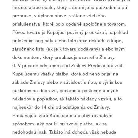
možné, alebo obale, ktorý zabráni jeho poškodeniu pri
preprave, v úplnom stave, vrátane všetkého
príslušenstva, ktoré bolo dodané spoločne s tovarom.
Pôvod tovaru je Kupujúci povinný preukázať, napríklad
priložením originálu alebo fotokópie dokladu o kúpe,
záručného listu (ak je k tovaru dodávaný) alebo iným
dokumentom, ktorý preukazuje uzavretie Zmluvy.
V prípade odstúpenia od Zmluvy Predávajúci vráti
Kupujúcemu všetky platby, ktoré od neho prijal na
základe Zmluvy alebo v súvislosti s ňou, s výnimkou
nákladov na dopravu, dodanie a poštovné a iných
nákladov a poplatkov, ak takéto náklady vznikli, a to
najneskôr do 14 dní od odstúpenia od Zmluvy.
Predávajúci vráti Kupujúcemu platby rovnakým
spôsobom, aký použil pri svojej platbe, ak sa
nedohodnú inak. Takáto iná dohoda však nebude