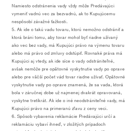
Namiesto odstránenia vady vždy môže Predávajúci
vymeniť vadnú vec za bezvadnú, ak to Kupujúcemu
nespôsobí závažné ťažkosti.
Ak ide o takú vadu tovaru, ktorú nemožno odstrániť a
ktorá bráni tomu, aby tovar mohol byť riadne užívaný
ako vec bez vady, má Kupujúci právo na výmenu tovaru
alebo má právo od zmluvy odstúpiť. Rovnaké práva má
Kupujúci aj vtedy, ak ide síce o vady odstrániteľné,
avšak nemôže pre opätovné vyskytnutie vady po oprave
alebo pre väčší počet vád tovar riadne užívať. Opätovné
vyskytnutie vady po oprave znamená, že sa vada, ktorá
bola v záručnej dobe už najmenej dvakrát opravovaná,
vyskytne tretíkrát. Ak ide o iné neodstrániteľné vady, má
Kupujúci právo na primeranú zľavu z ceny veci.
Spôsob vybavenia reklamácie Predávajúci určí a
reklamáciu vybaví ihneď, v zložitých prípadoch