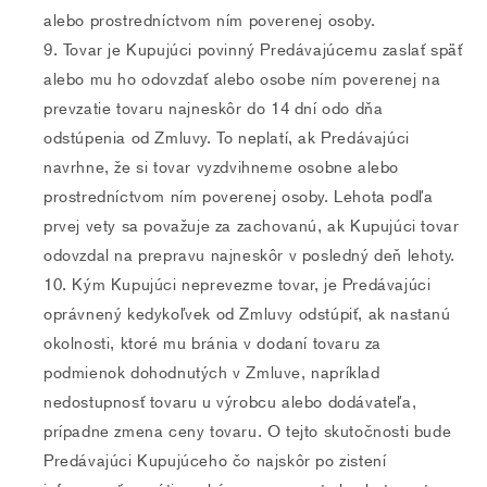
alebo prostredníctvom ním poverenej osoby.
Tovar je Kupujúci povinný Predávajúcemu zaslať späť
alebo mu ho odovzdať alebo osobe ním poverenej na
prevzatie tovaru najneskôr do 14 dní odo dňa
odstúpenia od Zmluvy. To neplatí, ak Predávajúci
navrhne, že si tovar vyzdvihneme osobne alebo
prostredníctvom ním poverenej osoby. Lehota podľa
prvej vety sa považuje za zachovanú, ak Kupujúci tovar
odovzdal na prepravu najneskôr v posledný deň lehoty.
Kým Kupujúci neprevezme tovar, je Predávajúci
oprávnený kedykoľvek od Zmluvy odstúpiť, ak nastanú
okolnosti, ktoré mu bránia v dodaní tovaru za
podmienok dohodnutých v Zmluve, napríklad
nedostupnosť tovaru u výrobcu alebo dodávateľa,
prípadne zmena ceny tovaru. O tejto skutočnosti bude
Predávajúci Kupujúceho čo najskôr po zistení