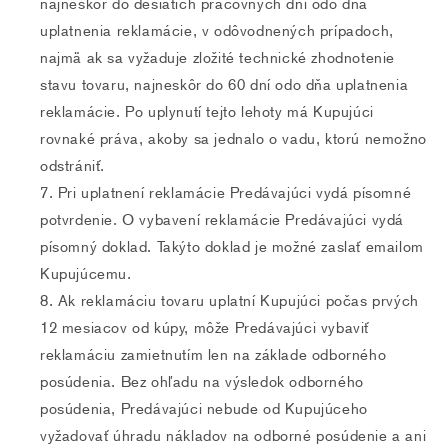
najneskôr do desiatich pracovných dní odo dňa
uplatnenia reklamácie, v odôvodnených prípadoch,
najmä ak sa vyžaduje zložité technické zhodnotenie
stavu tovaru, najneskôr do 60 dní odo dňa uplatnenia
reklamácie. Po uplynutí tejto lehoty má Kupujúci
rovnaké práva, akoby sa jednalo o vadu, ktorú nemožno
odstrániť.
Pri uplatnení reklamácie Predávajúci vydá písomné
potvrdenie. O vybavení reklamácie Predávajúci vydá
písomný doklad. Takýto doklad je možné zaslať emailom
Kupujúcemu.
Ak reklamáciu tovaru uplatní Kupujúci počas prvých
12 mesiacov od kúpy, môže Predávajúci vybaviť
reklamáciu zamietnutím len na základe odborného
posúdenia. Bez ohľadu na výsledok odborného
posúdenia, Predávajúci nebude od Kupujúceho
vyžadovať úhradu nákladov na odborné posúdenie a ani