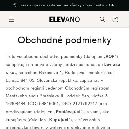
Preskočiť
📦 Teraz doprava zadarmo na všetky objednávky v SR.
na obsah
Košík
Obchodné podmienky
VOP
Tieto všeobecné obchodné podmienky (ďalej len „
“)
Leviosa
sa aplikujú na právne vzťahy medzi spoločnosťou
s.r.o.
, so sídlom Bakošova 1, Bratislava - mestská časť
Lamač 841 03, Slovenská republika, zapísanou v
obchodnom registri vedenom Obchodným registrom
Mestského súdu Bratislava III, oddiel: Sro, vložka č.
163084/B, IČO: 54815061, DIČ: 2121792717, ako
Predávajúci
predávajúcim (ďalej len „
“), a vami, ako
Kupujúci
kupujúcim (ďalej len „
“), v súvislosti s
objednávkou tovaru z webovej stránky internetového