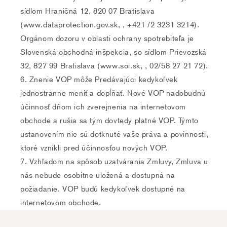
sídlom Hraničná 12, 820 07 Bratislava
(www.dataprotection.gov.sk, , +421 /2 3231 3214).
Orgánom dozoru v oblasti ochrany spotrebiteľa je
Slovenská obchodná inšpekcia, so sídlom Prievozská
32, 827 99 Bratislava (www.soi.sk, , 02/58 27 21 72).
Znenie VOP môže Predávajúci kedykoľvek
jednostranne meniť a dopĺňať. Nové VOP nadobudnú
účinnosť dňom ich zverejnenia na internetovom
obchode a rušia sa tým dovtedy platné VOP. Týmto
ustanovením nie sú dotknuté vaše práva a povinnosti,
ktoré vznikli pred účinnosťou nových VOP.
Vzhľadom na spôsob uzatvárania Zmluvy, Zmluva u
nás nebude osobitne uložená a dostupná na
požiadanie. VOP budú kedykoľvek dostupné na
internetovom obchode.