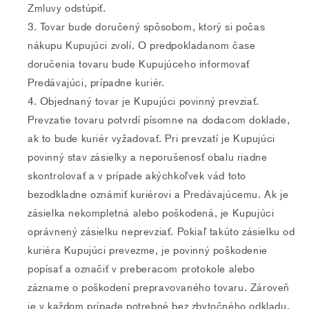
Zmluvy odstúpiť.
Tovar bude doručený spôsobom, ktorý si počas
nákupu Kupujúci zvolí. O predpokladanom čase
doručenia tovaru bude Kupujúceho informovať
Predávajúci, prípadne kuriér.
Objednaný tovar je Kupujúci povinný prevziať.
Prevzatie tovaru potvrdí písomne na dodacom doklade,
ak to bude kuriér vyžadovať. Pri prevzatí je Kupujúci
povinný stav zásielky a neporušenosť obalu riadne
skontrolovať a v prípade akýchkoľvek vád toto
bezodkladne oznámiť kuriérovi a Predávajúcemu. Ak je
zásielka nekompletná alebo poškodená, je Kupujúci
oprávnený zásielku neprevziať. Pokiaľ takúto zásielku od
kuriéra Kupujúci prevezme, je povinný poškodenie
popísať a označiť v preberacom protokole alebo
zázname o poškodení prepravovaného tovaru. Zároveň
je v každom prípade potrebné bez zbytočného odkladu,