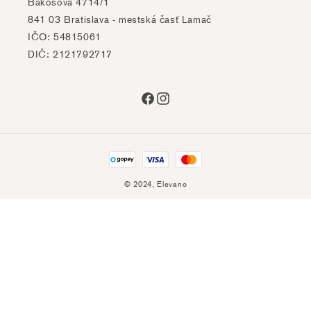
Bakošova 4714/1
841 03 Bratislava - mestská časť Lamač
IČO: 54815061
DIČ: 2121792717
Facebook
Instagram
Platobné
metódyz
© 2024,
Elevano