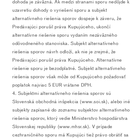
dohoda je záväzná. Ak medzi stranami sporu nedôjde k
uzavretiu dohody o vyriešení sporu a subjekt
alternatívneho riešenia sporov dospeje k záveru, že
Predávajúci porušil práva Kupujúceho, ukončí
alternatívne riešenie sporu vydaním nezáväzného
odôvodneného stanoviska. Subjekt alternatívneho
riešenia sporov návrh odloží, ak nie je zrejmé, že
Predávajúci porušil práva Kupujúceho. Alternatívne
riešenie sporu je bezodplatné. Subjekt alternatívneho
riešenia sporov však môže od Kupujúceho požadovať
poplatok najviac 5 EUR vrátane DPH.
Subjektmi alternatívneho riešenia sporov sú
Slovenská obchodná inšpekcia (www.soi.sk), alebo iné
subjekty zapísané do zoznamu subjektov alternatívneho
riešenia sporov, ktorý vedie Ministerstvo hospodárstva
Slovenskej republiky (www.mhsr.sk). V prípade
cezhraničného sporu má Kupujúci tiež právo obrátiť sa