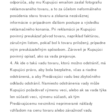
odporúča, aby mu Kupujúci emailom zaslal fotografiu
reklamovaného tovaru, a to za účelom neformálneho
posúdenia stavu tovaru a získania nezáväznej
informácie o prípadnom ďalšom postupe a výsledku
reklamačného konania. Pri reklamácii je Kupujúci
povinný preukázať pôvod tovaru, napríklad faktúrou,
záručným listom, pokiaľ bol k tovaru priložený, prípadne
iným preukázateľným spôsobom. Zároveň je Kupujúci
povinný opísať, ako sa vada prejavuje.
Ak ide o takú vadu tovaru, ktorú možno odstrániť, má
Kupujúci právo, aby bola bezplatne, včas a riadne
odstránená, a aby Predávajúci vadu bez zbytočného
odkladu odstránil. Namiesto odstránenia vady môže
Kupujúci požadovať výmenu veci, alebo ak sa vada týka
len súčasti veci, výmenu súčasti, ak tým
Predávajúcemu nevzniknú neprimerané náklady
vzhľadom na cenu tovaru alebo závažnosť vady.