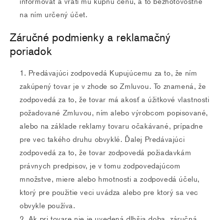
informovať a vráti mu kúpnu cenu, a to bezhotovostne
na ním určený účet.
Záručné podmienky a reklamačný
poriadok
Predávajúci zodpovedá Kupujúcemu za to, že ním
zakúpený tovar je v zhode so Zmluvou. To znamená, že
zodpovedá za to, že tovar má akosť a úžitkové vlastnosti
požadované Zmluvou, ním alebo výrobcom popisované,
alebo na základe reklamy tovaru očakávané, prípadne
pre vec takého druhu obvyklé. Ďalej Predávajúci
zodpovedá za to, že tovar zodpovedá požiadavkám
právnych predpisov, je v tomu zodpovedajúcom
množstve, miere alebo hmotnosti a zodpovedá účelu,
ktorý pre použitie veci uvádza alebo pre ktorý sa vec
obvykle používa.
Ak pri tovare nie je uvedená dlhšia doba, záručná