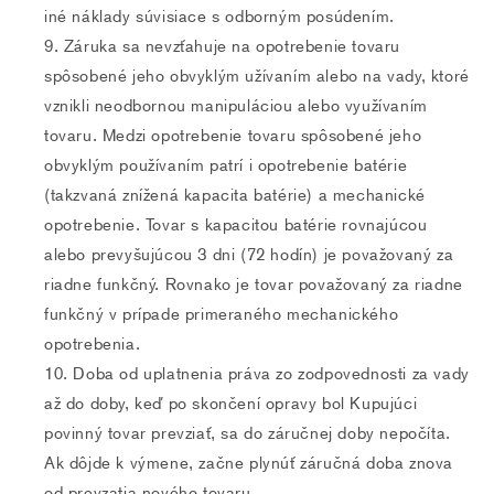
iné náklady súvisiace s odborným posúdením.
Záruka sa nevzťahuje na opotrebenie tovaru
spôsobené jeho obvyklým užívaním alebo na vady, ktoré
vznikli neodbornou manipuláciou alebo využívaním
tovaru. Medzi opotrebenie tovaru spôsobené jeho
obvyklým používaním patrí i opotrebenie batérie
(takzvaná znížená kapacita batérie) a mechanické
opotrebenie. Tovar s kapacitou batérie rovnajúcou
alebo prevyšujúcou 3 dni (72 hodín) je považovaný za
riadne funkčný. Rovnako je tovar považovaný za riadne
funkčný v prípade primeraného mechanického
opotrebenia.
Doba od uplatnenia práva zo zodpovednosti za vady
až do doby, keď po skončení opravy bol Kupujúci
povinný tovar prevziať, sa do záručnej doby nepočíta.
Ak dôjde k výmene, začne plynúť záručná doba znova
od prevzatia nového tovaru.