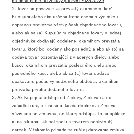
na-odstupenie-od-zmluvy.pdf?v=1703320239
Tovar sa považuje za prevzatý okamihom, keď
Kupujúci alebo ním určená tretia osoba s výnimkou
dopravcu prevezme všetky časti objednaného tovaru,
alebo ak sa (a) Kupujúcim objednané tovary v jednej
objednávke dodávajú oddelene, okamihom prevzatia
tovaru, ktorý bol dodaný ako posledný, alebo ak (b) sa
dodáva tovar pozostávajúci z viacerých dielov alebo
kusov, okamihom prevzatia posledného dielu alebo
posledného kusu, alebo ak sa (c) tovar dodáva
opakovane počas vymedzeného obdobia, okamihom
prevzatia prvého dodaného tovaru.
Ak Kupujúci odstúpi od Zmluvy, Zmluva sa od
začiatku ruší, a ruší sa aj každá doplnková Zmluva
súvisiaca so Zmluvou, od ktorej odstúpil. To sa aplikuje
aj na situáciu, ak bol spolu s tovarom poskytnutý
darček. V takomto prípade sa ruší aj darovacia zmluva