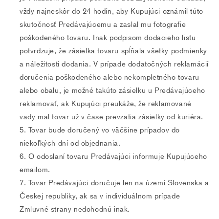
vždy najneskôr do 24 hodín, aby Kupujúci oznámil túto
skutočnosť Predávajúcemu a zaslal mu fotografie
poškodeného tovaru. Inak podpisom dodacieho listu
potvrdzuje, že zásielka tovaru spĺňala všetky podmienky
a náležitosti dodania. V prípade dodatočných reklamácií
doručenia poškodeného alebo nekompletného tovaru
alebo obalu, je možné takúto zásielku u Predávajúceho
reklamovať, ak Kupujúci preukáže, že reklamované
vady mal tovar už v čase prevzatia zásielky od kuriéra.
Tovar bude doručený vo väčšine prípadov do
niekoľkých dní od objednania.
O odoslaní tovaru Predávajúci informuje Kupujúceho
emailom.
Tovar Predávajúci doručuje len na území Slovenska a
Českej republiky, ak sa v individuálnom prípade
Zmluvné strany nedohodnú inak.