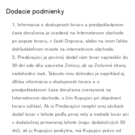
Dodacie podmienky
Informácia o dostupnosti tovaru a predpokladanom
čase doručenia je uvedená na Internetovom obchode
pri popise tovaru, v časti Doprava, alebo na inom ľahko
dohľadateľnom mieste na internetovom obchode.
Predávajúci je povinný dodať vám tovar najneskôr do
30 dní odo dňa uzavretia Zmluvy, ak sa Zmluvné strany
nedohodnú inak. Takouto inou dohodou je napríklad aj
dlhšia informácia o dostupnosti tovaru a o
predpokladanom čase doručenia zverejnená na
Internetovom obchode, s čím Kupujúci pri objednaní
tovaru súhlasí. Ak si Predávajúci nesplní svoj záväzok
dodať tovar v lehote podľa prvej vety a nedodá tovar ani
v dodatočnej primeranej lehote (napr. dodatočných 30
dní), ak ju Kupujúci poskytne, má Kupujúci právo od