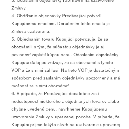
Odoslaním objednávky robí návrh na uzatvorenie
Zmluvy.
Obdŕžanie objednávky Predávajúci potvrdí
Kupujúcemu emailom. Doručením tohto emailu je
Zmluva uzatvorená.
Objednaním tovaru Kupujúci potvrdzuje, že sa
oboznámili s tým, že súčasťou objednávky je aj
povinnosť zaplatiť kúpnu cenu. Odoslaním objednávky
Kupujúci ďalej potvrdzuje, že sa oboznámil s týmito
VOP a že s nimi súhlasí. Na tieto VOP je dostatočným
spôsobom pred zaslaním objednávky upozornený a má
možnosť sa s nimi oboznámiť.
V prípade, že Predávajúci dodatočne zistí
nedostupnosť niektorého z objednaných tovarov alebo
chybne uvedenú cenu, navrhneme Kupujúcemu
uzatvorenie Zmluvy v upravenej podobe. V prípade, že
Kupujúci príjme takýto návrh na uzatvorenie upravenej