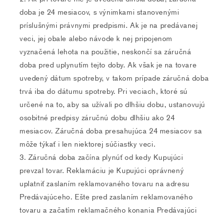
doba je 24 mesiacov, s výnimkami stanovenými
príslušnými právnymi predpismi. Ak je na predávanej
veci, jej obale alebo návode k nej pripojenom
vyznačená lehota na použitie, neskončí sa záručná
doba pred uplynutím tejto doby. Ak však je na tovare
uvedený dátum spotreby, v takom prípade záručná doba
trvá iba do dátumu spotreby. Pri veciach, ktoré sú
určené na to, aby sa užívali po dlhšiu dobu, ustanovujú
osobitné predpisy záručnú dobu dlhšiu ako 24
mesiacov. Záručná doba presahujúca 24 mesiacov sa
môže týkať i len niektorej súčiastky veci.
Záručná doba začína plynúť od kedy Kupujúci
prevzal tovar. Reklamáciu je Kupujúci oprávnený
uplatniť zaslaním reklamovaného tovaru na adresu
Predávajúceho. Ešte pred zaslaním reklamovaného
tovaru a začatím reklamačného konania Predávajúci