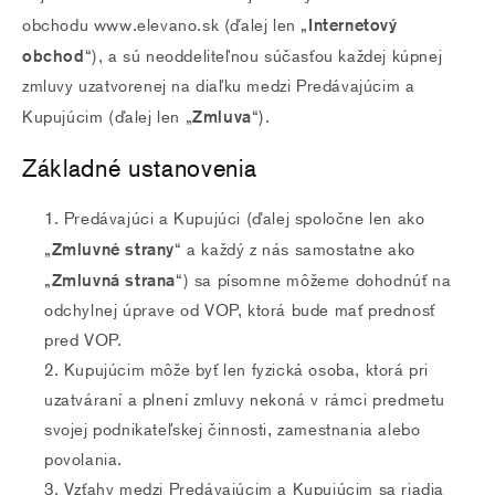
Internetový
obchodu www.elevano.sk (ďalej len „
obchod
“), a sú neoddeliteľnou súčasťou každej kúpnej
zmluvy uzatvorenej na diaľku medzi Predávajúcim a
Zmluva
Kupujúcim (ďalej len „
“).
Základné ustanovenia
Predávajúci a Kupujúci (ďalej spoločne len ako
Zmluvné strany
„
“ a každý z nás samostatne ako
Zmluvná strana
„
“) sa písomne môžeme dohodnúť na
odchylnej úprave od VOP, ktorá bude mať prednosť
pred VOP.
Kupujúcim môže byť len fyzická osoba, ktorá pri
uzatváraní a plnení zmluvy nekoná v rámci predmetu
svojej podnikateľskej činnosti, zamestnania alebo
povolania.
Vzťahy medzi Predávajúcim a Kupujúcim sa riadia