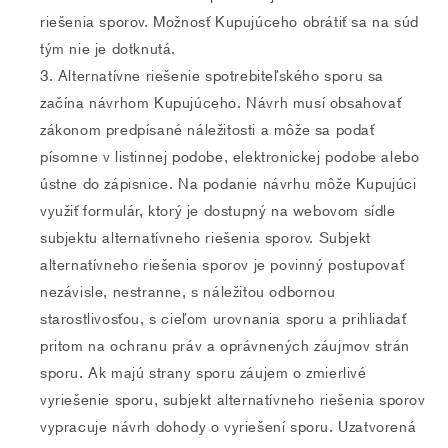
riešenia sporov. Možnosť Kupujúceho obrátiť sa na súd
tým nie je dotknutá.
Alternatívne riešenie spotrebiteľského sporu sa
začína návrhom Kupujúceho. Návrh musí obsahovať
zákonom predpísané náležitosti a môže sa podať
písomne v listinnej podobe, elektronickej podobe alebo
ústne do zápisnice. Na podanie návrhu môže Kupujúci
využiť formulár, ktorý je dostupný na webovom sídle
subjektu alternatívneho riešenia sporov. Subjekt
alternatívneho riešenia sporov je povinný postupovať
nezávisle, nestranne, s náležitou odbornou
starostlivosťou, s cieľom urovnania sporu a prihliadať
pritom na ochranu práv a oprávnených záujmov strán
sporu. Ak majú strany sporu záujem o zmierlivé
vyriešenie sporu, subjekt alternatívneho riešenia sporov
vypracuje návrh dohody o vyriešení sporu. Uzatvorená