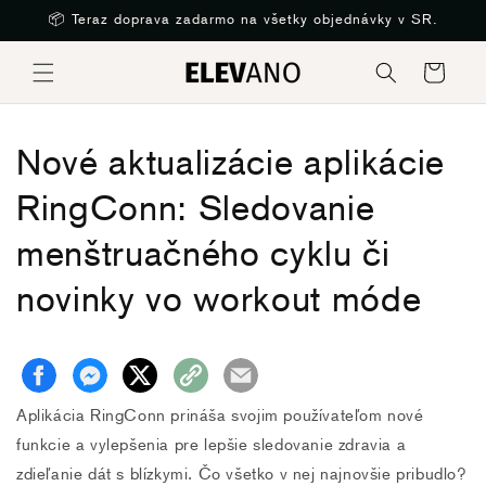
Preskočiť
📦 Teraz doprava zadarmo na všetky objednávky v SR.
na obsah
Košík
Nové aktualizácie aplikácie
RingConn: Sledovanie
menštruačného cyklu či
novinky vo workout móde
Aplikácia RingConn prináša svojim používateľom nové
funkcie a vylepšenia pre lepšie sledovanie zdravia a
zdieľanie dát s blízkymi. Čo všetko v nej najnovšie pribudlo?