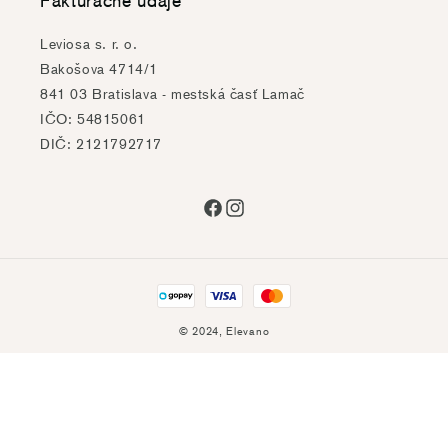
Fakturačné údaje
Leviosa s. r. o.
Bakošova 4714/1
841 03 Bratislava - mestská časť Lamač
IČO: 54815061
DIČ: 2121792717
Facebook
Instagram
Platobné
metódyz
© 2024,
Elevano