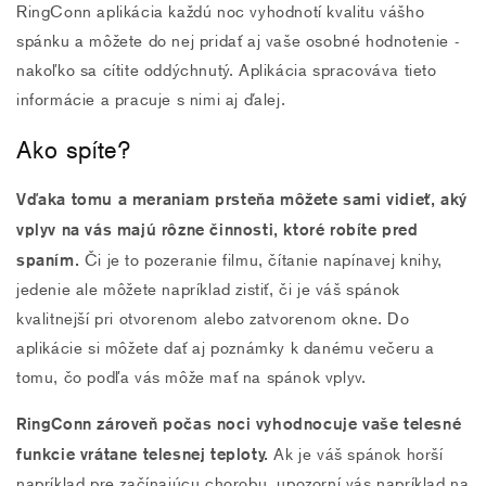
RingConn aplikácia každú noc vyhodnotí kvalitu vášho
spánku a môžete do nej pridať aj vaše osobné hodnotenie -
nakoľko sa cítite oddýchnutý. Aplikácia spracováva tieto
informácie a pracuje s nimi aj ďalej.
Ako spíte?
Vďaka tomu a meraniam prsteňa môžete sami vidieť, aký
vplyv na vás majú rôzne činnosti, ktoré robíte pred
spaním.
Či je to pozeranie filmu, čítanie napínavej knihy,
jedenie ale môžete napríklad zistiť, či je váš spánok
kvalitnejší pri otvorenom alebo zatvorenom okne. Do
aplikácie si môžete dať aj poznámky k danému večeru a
tomu, čo podľa vás môže mať na spánok vplyv.
RingConn zároveň počas noci vyhodnocuje vaše telesné
funkcie vrátane telesnej teploty.
Ak je váš spánok horší
napríklad pre začínajúcu chorobu, upozorní vás napríklad na