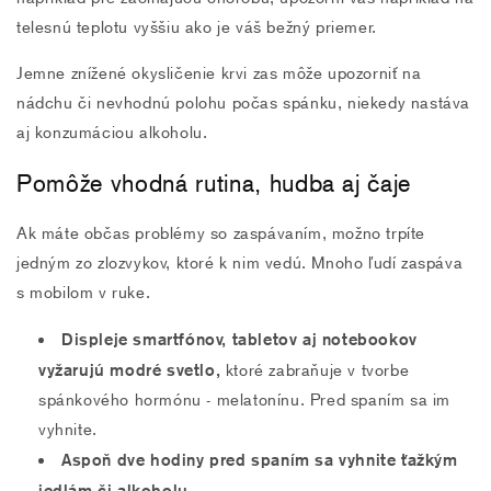
telesnú teplotu vyššiu ako je váš bežný priemer.
Jemne znížené okysličenie krvi zas môže upozorniť na
nádchu či nevhodnú polohu počas spánku, niekedy nastáva
aj konzumáciou alkoholu.
Pomôže vhodná rutina, hudba aj čaje
Ak máte občas problémy so zaspávaním, možno trpíte
jedným zo zlozvykov, ktoré k nim vedú. Mnoho ľudí zaspáva
s mobilom v ruke.
Displeje smartfónov, tabletov aj notebookov
vyžarujú modré svetlo,
ktoré zabraňuje v tvorbe
spánkového hormónu - melatonínu. Pred spaním sa im
vyhnite.
Aspoň dve hodiny pred spaním sa vyhnite ťažkým
jedlám či alkoholu.