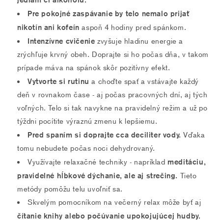
Pre pokojné zaspávanie by telo nemalo prijať
nikotín ani kofeín
aspoň 4 hodiny pred spánkom.
Intenzívne cvičenie
zvyšuje hladinu energie a
zrýchľuje krvný obeh. Doprajte si ho počas dňa, v takom
prípade máva na spánok skôr pozitívny efekt.
Vytvorte si rutinu
a choďte spať a vstávajte každý
deň v rovnakom čase - aj počas pracovných dní, aj tých
voľných. Telo si tak navykne na pravidelný režim a už po
týždni pocítite výraznú zmenu k lepšiemu.
Pred spaním si doprajte cca deciliter vody.
Vďaka
tomu nebudete počas noci dehydrovaný.
meditáciu,
Využívajte relaxačné techniky - napríklad
pravidelné hĺbkové dýchanie, ale aj strečing.
Tieto
metódy pomôžu telu uvoľniť sa.
Skvelým pomocníkom na večerný relax môže byť aj
čítanie knihy alebo počúvanie upokojujúcej hudby.