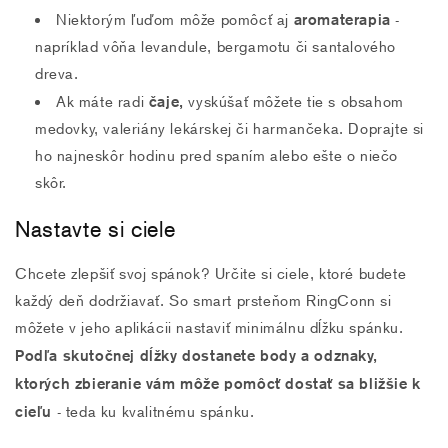
aromaterapia
Niektorým ľuďom môže pomôcť aj
-
napríklad vôňa levandule, bergamotu či santalového
dreva.
čaje,
Ak máte radi
vyskúšať môžete tie s obsahom
medovky, valeriány lekárskej či harmančeka. Doprajte si
ho najneskôr hodinu pred spaním alebo ešte o niečo
skôr.
Nastavte si ciele
Chcete zlepšiť svoj spánok? Určite si ciele, ktoré budete
každý deň dodržiavať. So smart prsteňom RingConn si
môžete v jeho aplikácii nastaviť minimálnu dĺžku spánku.
Podľa skutočnej dĺžky dostanete body a odznaky,
ktorých zbieranie vám môže pomôcť dostať sa bližšie k
cieľu
- teda ku kvalitnému spánku.