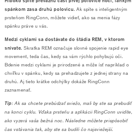
Hlboko spíte prevažnú časť prvej polovice noci, ľahkým
spánkom zasa druhú polovicu.
Ak spíte s inteligentným
prsteňom RingConn, môžete vidieť, ako sa menia fázy
spánku práve u vás.
Medzi cyklami sa dostávate do štádia REM, v ktorom
snívate.
Skratka REM označuje slovné spojenie rapid eye
movement, teda čas, kedy sa vám rýchlo pohybujú oči.
Bdenie medzi cyklami je prirodzené a môže ísť napríklad o
chvíľku v spánku, kedy sa prehadzujete z jednej strany na
druhú. Aj tieto krátke odchýlky dokáže RingConn
zaznamenať.
Tip
: Ak sa chcete prebúdzať sviežo, mali by ste sa prebudiť
na konci cyklu. Vďaka prsteňu a aplikácii RingConn uvidíte,
ako vyzerá vaša bežná noc. Následne môžete prispôsobiť
čas vstávania tak, aby ste sa budili čo najsviežejší.