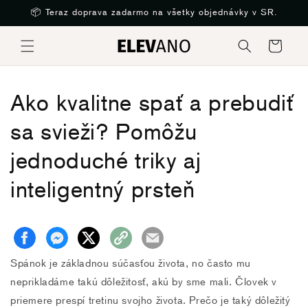
Preskočiť
📦 Teraz doprava zadarmo na všetky objednávky v SR.
na obsah
Košík
Ako kvalitne spať a prebudiť
sa svieži? Pomôžu
jednoduché triky aj
inteligentný prsteň
Spánok je základnou súčasťou života, no často mu
neprikladáme takú dôležitosť, akú by sme mali. Človek v
priemere prespí tretinu svojho života. Prečo je taký dôležitý