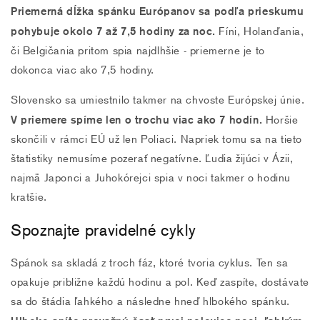
Priemerná dĺžka spánku Európanov sa
podľa prieskumu
pohybuje okolo 7 až 7,5 hodiny za noc.
Fíni, Holanďania,
či Belgičania pritom spia najdlhšie - priemerne je to
dokonca viac ako 7,5 hodiny.
Slovensko sa umiestnilo takmer na chvoste Európskej únie.
V priemere spíme len o trochu viac ako 7 hodín.
Horšie
skončili v rámci EÚ už len Poliaci. Napriek tomu sa na tieto
štatistiky nemusíme pozerať negatívne. Ľudia žijúci v Ázii,
najmä Japonci a Juhokórejci spia v noci takmer o hodinu
kratšie.
Spoznajte pravidelné cykly
Spánok sa skladá z troch fáz, ktoré tvoria cyklus. Ten sa
opakuje približne každú hodinu a pol. Keď zaspíte, dostávate
sa do štádia ľahkého a následne hneď hlbokého spánku.