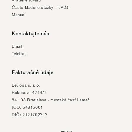
Vrátenie tovaru
Často kladené otázky - F.A.Q.
Manuál
Kontaktujte nás
Email:
Telefón:
Fakturačné údaje
Leviosa s. r. o.
Bakošova 4714/1
841 03 Bratislava - mestská časť Lamač
IČO: 54815061
DIČ: 2121792717