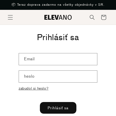
Preskočiť
📦 Teraz doprava zadarmo na všetky objednávky v SR.
na obsah
Košík
Prihlásiť sa
Email
heslo
zabudol si heslo?
Prihlásiť sa